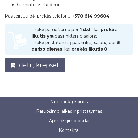
Gamintojas: Gedeon
Pasiteirauti dėl prekės telefonu
+370 614 99604
Prekė paruošiama per
1 d.d.
, kai
prekės
likutis yra
pasirinktame salone.
Prekė pristatoma į pasirinktą saloną per
5
darbo dienas
, kai
prekės likutis 0
.
Įdėti į krepšelį
Nuotraukų kainos
Paruošimo laikas ir pristatymas
Apmokėjimo būdai
Kontaktai