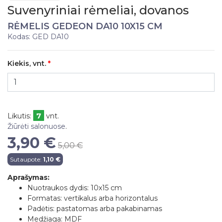
Suvenyriniai rėmeliai, dovanos
RĖMELIS GEDEON DA10 10X15 CM
Kodas: GED DA10
Kiekis, vnt.
7
Likutis:
vnt.
Žiūrėti salonuose
.
3,90 €
5,00 €
Sutaupote:
1,10 €
Aprašymas:
Nuotraukos dydis: 10x15 cm
Formatas: vertikalus arba horizontalus
Padėtis: pastatomas arba pakabinamas
Medžiaga: MDF