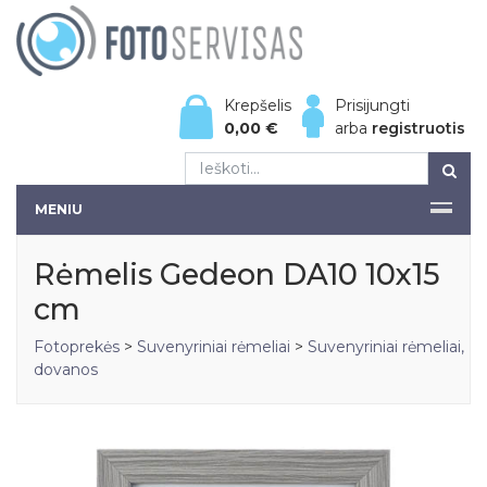
Krepšelis
Prisijungti
0,00
€
arba
registruotis
MENIU
Rėmelis Gedeon DA10 10x15
cm
Fotoprekės
>
Suvenyriniai rėmeliai
>
Suvenyriniai rėmeliai,
dovanos