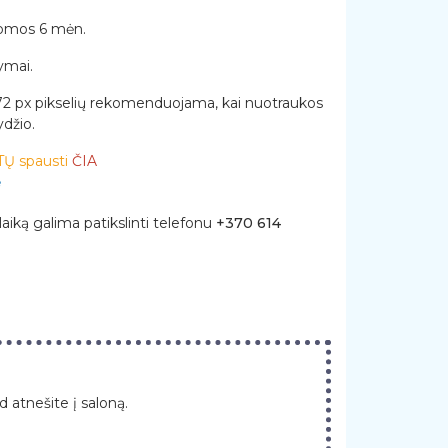
gomos 6 mėn.
ymai.
72 px pikselių rekomenduojama, kai nuotraukos
džio.
Ų spausti
ČIA
ė
laiką galima patikslinti telefonu
+370 614
 atnešite į saloną.