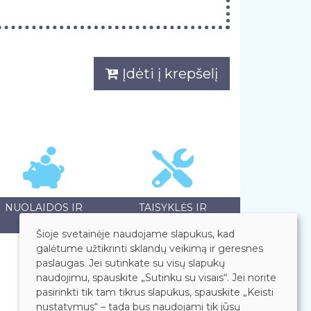
Įdėti į krepšelį
NUOLAIDOS IR
TAISYKLĖS IR
AKCIJOS
GARANTIJOS
Šioje svetainėje naudojame slapukus, kad
galėtume užtikrinti sklandų veikimą ir geresnes
paslaugas. Jei sutinkate su visų slapukų
naudojimu, spauskite „Sutinku su visais“. Jei norite
pasirinkti tik tam tikrus slapukus, spauskite „Keisti
nustatymus“ – tada bus naudojami tik jūsų