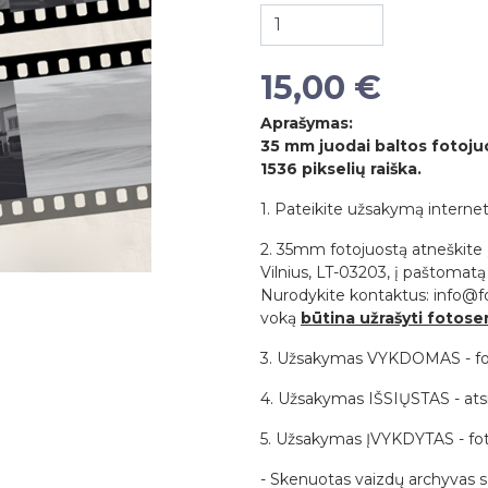
15,00 €
Aprašymas:
35 mm juodai baltos fotoju
1536 pikselių raiška.
1. Pateikite užsakymą internet
2. 35mm fotojuostą atneškite į 
Vilnius, LT-03203, į paštoma
Nurodykite kontaktus: info@fot
voką
būtina užrašyti fotose
3. Užsakymas VYKDOMAS - foto
4. Užsakymas IŠSIŲSTAS - ats
5. Užsakymas ĮVYKDYTAS - foto
- Skenuotas vaizdų archyvas 