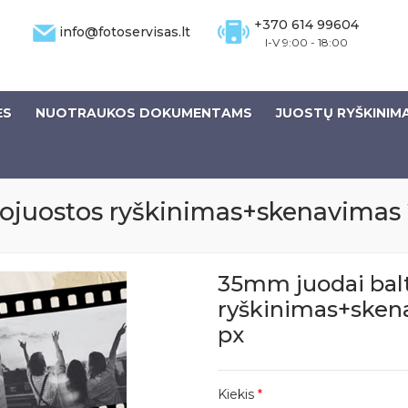
+370 614 99604
info@fotoservisas.lt
I-V 9:00 - 18:00
ĖS
NUOTRAUKOS DOKUMENTAMS
JUOSTŲ RYŠKINIM
tojuostos ryškinimas+skenavimas
35mm juodai balt
ryškinimas+sken
px
Kiekis