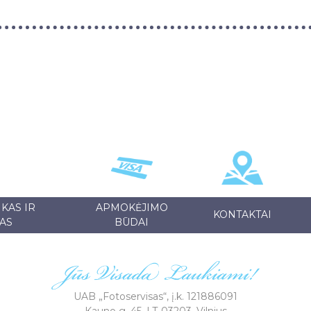
KAS IR
APMOKĖJIMO
KONTAKTAI
AS
BŪDAI
UAB „Fotoservisas“, į.k. 121886091