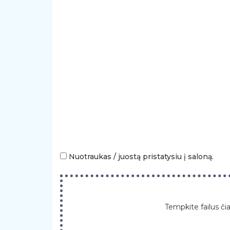
Nuotraukas / juostą pristatysiu į saloną.
Tempkite failus či