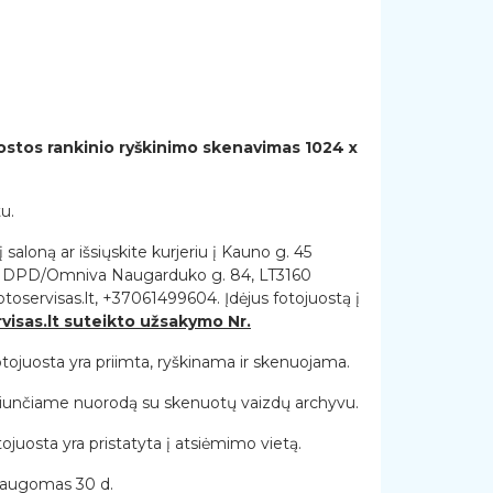
ostos rankinio ryškinimo skenavimas 1024 x
u.
saloną ar išsiųskite kurjeriu į Kauno g. 45
tą DPD/Omniva Naugarduko g. 84, LT3160
oservisas.lt, +37061499604. Įdėjus fotojuostą į
rvisas.lt suteikto užsakymo Nr.
juosta yra priimta, ryškinama ir skenuojama.
iunčiame nuorodą su skenuotų vaizdų archyvu.
juosta yra pristatyta į atsiėmimo vietą.
saugomas 30 d.