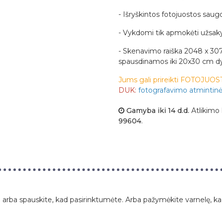
- Išryškintos fotojuostos sau
- Vykdomi tik apmokėti užsak
- Skenavimo raiška 2048 x 30
spausdinamos iki 20x30 cm dy
Jums gali prireikti
FOTOJUOST
DUK:
fotografavimo atmintin
Gamyba iki
14
d.d.
Atlikimo 
99604
.
a arba spauskite, kad pasirinktumėte. Arba pažymėkite varnelę, kad