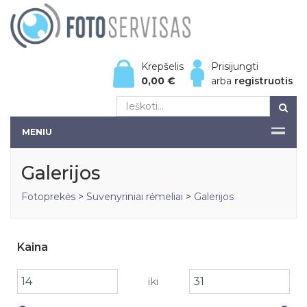
Krepšelis
Prisijungti
0,00
€
arba
registruotis
MENIU
Galerijos
Fotoprekės
>
Suvenyriniai rėmeliai
>
Galerijos
Kaina
iki