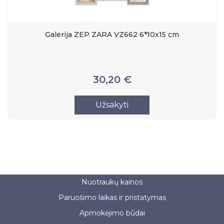
Galerija ZEP ZARA VZ662 6*10x15 cm
30,20 €
Užsakyti
Nuotraukų kainos
Paruošimo laikas ir pristatymas
Apmokėjimo būdai