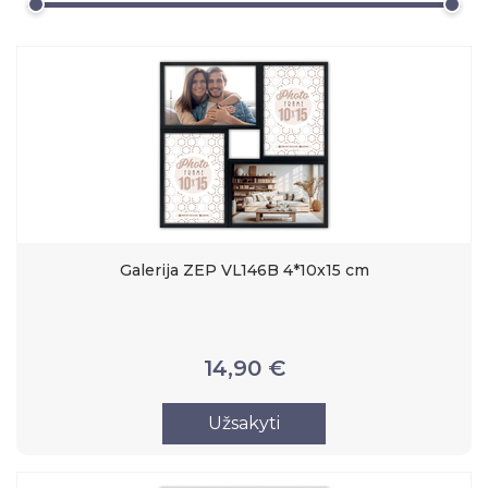
Galerija ZEP VL146B 4*10x15 cm
14,90 €
Užsakyti