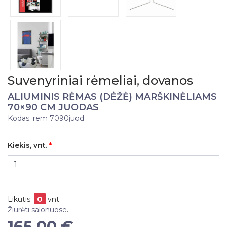
Suvenyriniai rėmeliai, dovanos
ALIUMINIS RĖMAS (DĖŽĖ) MARŠKINĖLIAMS
70×90 CM JUODAS
Kodas: rem 7090juod
Kiekis, vnt.
0
Likutis:
vnt.
Žiūrėti salonuose
.
165,00 €