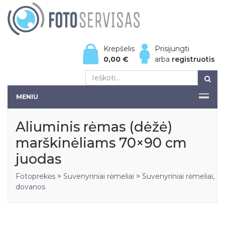
Krepšelis
Prisijungti
0,00
€
arba
registruotis
MENIU
Aliuminis rėmas (dėžė)
marškinėliams 70×90 cm
juodas
Fotoprekės
>
Suvenyriniai rėmeliai
>
Suvenyriniai rėmeliai,
dovanos