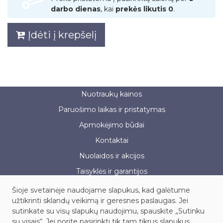
darbo dienas
, kai
prekės likutis 0
.
Įdėti į krepšelį
Nuotraukų kainos
Paruošimo laikas ir pristatymas
Apmokėjimo būdai
Kontaktai
Nuolaidos ir akcijos
Taisyklės ir garantijos
Šioje svetainėje naudojame slapukus, kad galėtume
užtikrinti sklandų veikimą ir geresnes paslaugas. Jei
sutinkate su visų slapukų naudojimu, spauskite „Sutinku
UAB „Fotoservisas“, į.k. 121886091
su visais“. Jei norite pasirinkti tik tam tikrus slapukus,