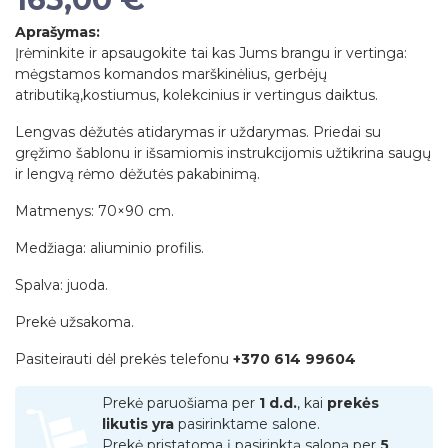
Aprašymas:
Įrėminkite ir apsaugokite tai kas Jums brangu ir vertinga:
mėgstamos komandos marškinėlius, gerbėjų
atributiką,kostiumus, kolekcinius ir vertingus daiktus.
Lengvas dėžutės atidarymas ir uždarymas. Priedai su
gręžimo šablonu ir išsamiomis instrukcijomis užtikrina saugų
ir lengvą rėmo dėžutės pakabinimą.
Matmenys: 70×90 cm.
Medžiaga: aliuminio profilis.
Spalva: juoda.
Prekė užsakoma.
Pasiteirauti dėl prekės telefonu
+370 614 99604
Prekė paruošiama per
1 d.d.
, kai
prekės
likutis yra
pasirinktame salone.
Prekė pristatoma į pasirinktą saloną per
5