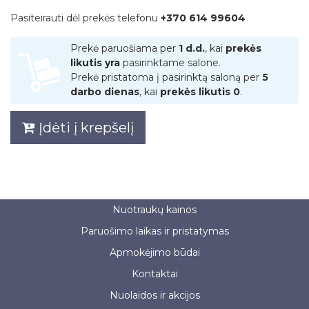
Pasiteirauti dėl prekės telefonu
+370 614 99604
Prekė paruošiama per
1 d.d.
, kai
prekės
likutis yra
pasirinktame salone.
Prekė pristatoma į pasirinktą saloną per
5
darbo dienas
, kai
prekės likutis 0
.
Įdėti į krepšelį
Nuotraukų kainos
Paruošimo laikas ir pristatymas
Apmokėjimo būdai
Kontaktai
Nuolaidos ir akcijos