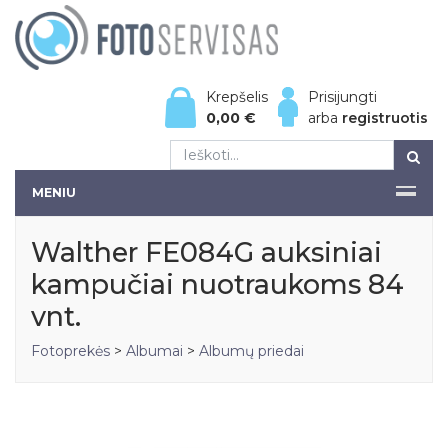
Krepšelis
Prisijungti
0,00
€
arba
registruotis
MENIU
Walther FE084G auksiniai
kampučiai nuotraukoms 84
vnt.
Fotoprekės
>
Albumai
>
Albumų priedai