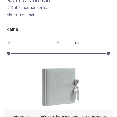
Albumai su lipniais lapais
Dėžutės nuotraukoms
Albumų priedai
Kaina
iki
Gedeon KD462 Velvet Mist 10x15 cm 200 nuotraukų