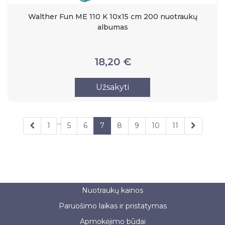
Walther Fun ME 110 K 10x15 cm 200 nuotraukų
albumas
18,20 €
Užsakyti
…
1
5
6
7
8
9
10
11
Nuotraukų kainos
Paruošimo laikas ir pristatymas
Apmokėjimo būdai