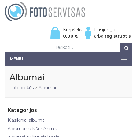
Krepšelis
Prisijungti
0,00
€
arba
registruotis
MENIU
Albumai
Fotoprekės
>
Albumai
Kategorijos
Klasikiniai albumai
Albumai su kišenėlėmis