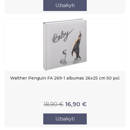
Užsakyti
Walther Penguin FA 269-1 albumas 26x25 cm 50 psl.
18,90 €
16,90 €
Užsakyti