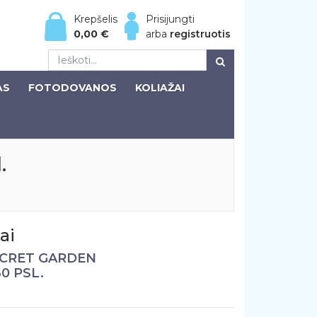
Krepšelis
Prisijungti
0,00
€
arba
registruotis
AS
FOTODOVANOS
KOLIAŽAI
.
ai
ECRET GARDEN
0 PSL.