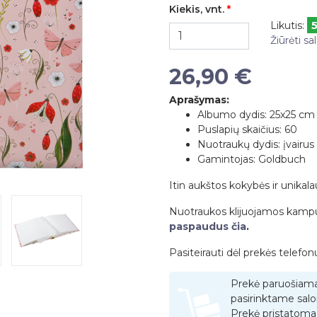
Kiekis, vnt.
Likutis:
Žiūrėti s
26,90 €
Aprašymas:
Albumo dydis: 25x25 cm
Puslapių skaičius: 60
Nuotraukų dydis: įvairus
Gamintojas: Goldbuch
Itin aukštos kokybės ir unikal
Nuotraukos klijuojamos kampučiai
paspaudus čia
.
Pasiteirauti dėl prekės telefo
Prekė paruošiam
pasirinktame salo
Prekė pristatoma 