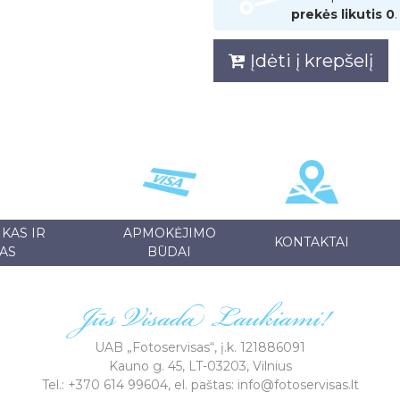
prekės likutis 0
.
Įdėti į krepšelį
KAS IR
APMOKĖJIMO
KONTAKTAI
AS
BŪDAI
UAB „Fotoservisas“, į.k. 121886091
Kauno g. 45, LT-03203, Vilnius
Tel.: +370 614 99604, el. paštas: info@fotoservisas.lt