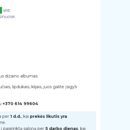
5
vnt.
alonuose
.
aus dizaino albumas.
s, lipdukais, klijais, juos galite įsigyti
nu
+370 614 99604
a per
1 d.d.
, kai
prekės likutis yra
ne.
į pasirinktą saloną per
5 darbo dienas
, kai