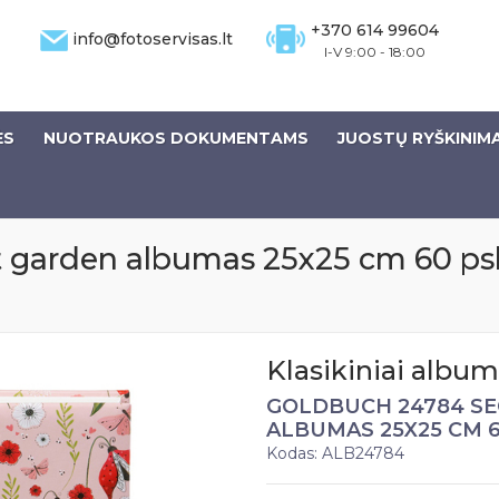
+370 614 99604
info@fotoservisas.lt
I-V 9:00 - 18:00
ĖS
NUOTRAUKOS DOKUMENTAMS
JUOSTŲ RYŠKINIM
 garden albumas 25x25 cm 60 psl
Klasikiniai album
GOLDBUCH 24784 S
ALBUMAS 25X25 CM 6
Kodas: ALB24784