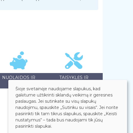
NUOLAIDOS IR
TAISYKLĖS IR
AKCIJOS
GARANTIJOS
Šioje svetainėje naudojame slapukus, kad
galėtume užtikrinti sklandų veikimą ir geresnes
paslaugas. Jei sutinkate su visų slapukų
naudojimu, spauskite „Sutinku su visais“. Jei norite
pasirinkti tik tam tikrus slapukus, spauskite „Keisti
nustatymus“ – tada bus naudojami tik jūsų
pasirinkti slapukai.