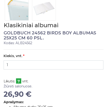
Klasikiniai albumai
GOLDBUCH 24562 BIRDS BOY ALBUMAS
25X25 CM 60 PSL.
Kodas: ALB24562
Kiekis, vnt.
7
Likutis:
vnt.
Žiūrėti salonuose
.
26,90 €
Aprašymas:
Albumo dydis: 25x25 cm