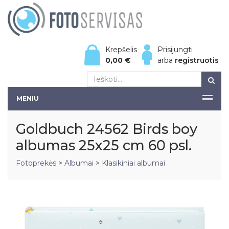
Krepšelis
Prisijungti
0,00
€
arba
registruotis
MENIU
Goldbuch 24562 Birds boy
albumas 25x25 cm 60 psl.
Fotoprekės
>
Albumai
>
Klasikiniai albumai