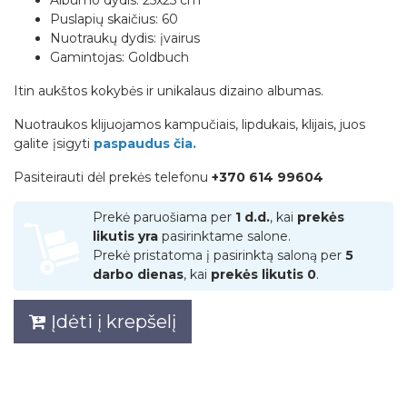
Puslapių skaičius: 60
Nuotraukų dydis: įvairus
Gamintojas: Goldbuch
Itin aukštos kokybės ir unikalaus dizaino albumas.
Nuotraukos klijuojamos kampučiais, lipdukais, klijais, juos
galite įsigyti
paspaudus čia
.
Pasiteirauti dėl prekės telefonu
+370 614 99604
Prekė paruošiama per
1 d.d.
, kai
prekės
likutis yra
pasirinktame salone.
Prekė pristatoma į pasirinktą saloną per
5
darbo dienas
, kai
prekės likutis 0
.
Įdėti į krepšelį