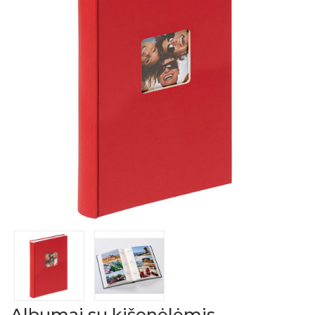
Albumai su kišenėlėmis