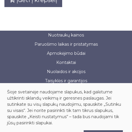
Nuotraukų kainos
Paruošimo laikas ir pristatymas
Apmokėjimo būdai
Kontaktai
Nuolaidos ir akcijos
Taisyklės ir garantijos
Šioje svetainėje naudojame slapukus, kad galėtume
užtikrinti sklandų veikimą ir geresnes paslaugas. Jei
sutinkate su visų slapukų naudojimu, spauskite „Sutinku
UAB „Fotoservisas“, į.k. 121886091
su visais“. Jei norite pasirinkti tik tam tikrus slapukus,
Kauno g. 45, LT-03203, Vilnius
spauskite „Keisti nustatymus“ – tada bus naudojami tik
Tel.: +370 614 99604, el. paštas: info@fotoservisas.lt
jūsų pasirinkti slapukai.
© 1993-2026 UAB „Fotoservisas“