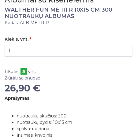
WALTHER FUN ME 111 R 10X15 CM 300
NUOTRAUKŲ ALBUMAS
Kodas: ALB ME 111 R
Kiekis, vnt.
5
Likutis:
vnt.
Žiūrėti salonuose
.
26,90 €
Aprašymas:
nuotraukų skaičius: 300
nuotraukų dydis: 10x15 cm
spalva: raudona
įrišimas: knyginis