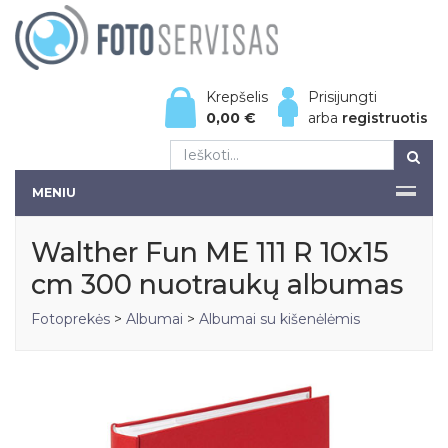
Krepšelis
Prisijungti
0,00
€
arba
registruotis
MENIU
Walther Fun ME 111 R 10x15
cm 300 nuotraukų albumas
Fotoprekės
>
Albumai
>
Albumai su kišenėlėmis