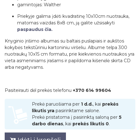
gamintojas: Walther
Priekyje galima įdėti kvadratinę 10x10cm nuotrauka,
matomas vaizdas 8x8 cm, ją galite užsisakyti
paspaudus čia.
Knyginio įrišimo albumas su baltais puslapiais ir aukštos
kokybės tekstūriniu kartoniniu viršeliu. Albume telpa 300
nuotraukų 10x15 cm formatu, prie kiekvienos nuotraukos yra
vieta asmeniniams įrašams ir papildoma kišenėlė skirta CD
arba negatyvams.
Pasiteirauti dėl prekės telefonu
+370 614 99604
Prekė paruošiama per
1 d.d.
, kai
prekės
likutis yra
pasirinktame salone.
Prekė pristatoma į pasirinktą saloną per
5
darbo dienas
, kai
prekės likutis 0
.
Įdėti į krepšelį