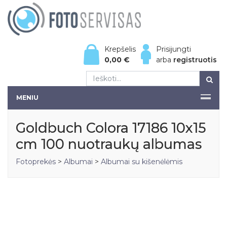
Krepšelis
Prisijungti
0,00
€
arba
registruotis
MENIU
Goldbuch Colora 17186 10x15
cm 100 nuotraukų albumas
Fotoprekės
>
Albumai
>
Albumai su kišenėlėmis