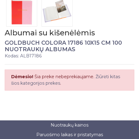
Albumai su kišenėlėmis
GOLDBUCH COLORA 17186 10X15 CM 100
NUOTRAUKŲ ALBUMAS
Kodas: ALB17186
Dėmesio!
Šia preke nebeprekiaujame.
Žiūrėti kitas
šios kategorijos prekes
.
Nuotraukų kainos
Paruošimo laikas ir pristatymas