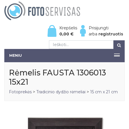
Krepšelis
Prisijungti
0,00
€
arba
registruotis
MENIU
Rėmelis FAUSTA 1306013
15x21
Fotoprekės
>
Tradicinio dydžio rėmeliai
>
15 cm x 21 cm