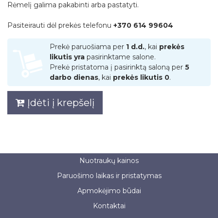
Rėmelį galima pakabinti arba pastatyti.
Pasiteirauti dėl prekės telefonu
+370 614 99604
Prekė paruošiama per
1 d.d.
, kai
prekės
likutis yra
pasirinktame salone.
Prekė pristatoma į pasirinktą saloną per
5
darbo dienas
, kai
prekės likutis 0
.
Įdėti į krepšelį
Nuotraukų kainos
Paruošimo laikas ir pristatymas
Apmokėjimo būdai
Kontaktai