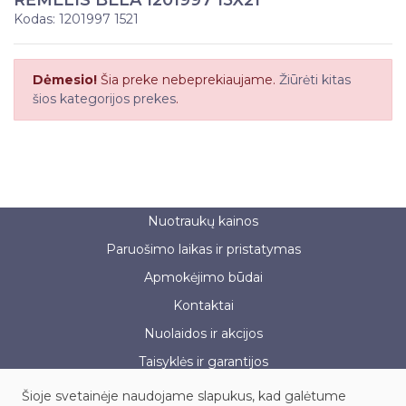
Kodas: 1201997 1521
Dėmesio!
Šia preke nebeprekiaujame.
Žiūrėti kitas
šios kategorijos prekes
.
Nuotraukų kainos
Paruošimo laikas ir pristatymas
Apmokėjimo būdai
Kontaktai
Nuolaidos ir akcijos
Taisyklės ir garantijos
Šioje svetainėje naudojame slapukus, kad galėtume