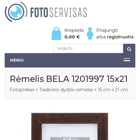
Krepšelis
Prisijungti
0,00
€
arba
registruotis
MENIU
Rėmelis BELA 1201997 15x21
Fotoprekės
>
Tradicinio dydžio rėmeliai
>
15 cm x 21 cm